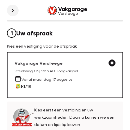
Vakgarage
Versteege
Uw afspraak
1
Kies een vestiging voor de afspraak
Vakgarage
Versteege
Streekweg 179
,
1616 AD
Hoogkarspel
Vanaf
maandag 17 augustus
9.3
/10
Kies eerst een vestiging en uw
werkzaamheden. Daarna kunnen we een
datum en tijdstip kiezen.