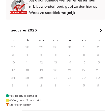
m.b.t. uw onderhoud, geef ze dan hier op.
Wees zo specifiek mogelijk.
augustus 2026
ma
di
wo
do
vr
za
zo
27
28
29
30
31
1
2
3
4
5
6
7
8
9
10
11
12
13
14
15
16
17
18
19
20
21
22
23
24
25
26
27
28
29
30
31
1
2
3
4
5
6
Veel beschikbaarheid
Weinig beschikbaarheid
Niet beschikbaar