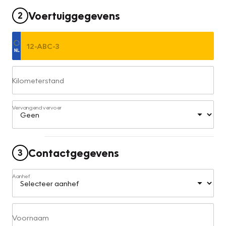
Voertuiggegevens
2
Kilometerstand
Vervangend vervoer
Contactgegevens
3
Aanhef
Voornaam