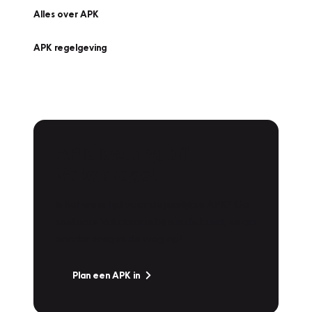
Alles over APK
APK regelgeving
APK Keuring bij
Vakgarage!
Is het weer tijd voor de jaarlijkse APK? Ga
snel naar Vakgarage bij u in de buurt, en ga
zonder zorgen de weg op!
Plan een APK in