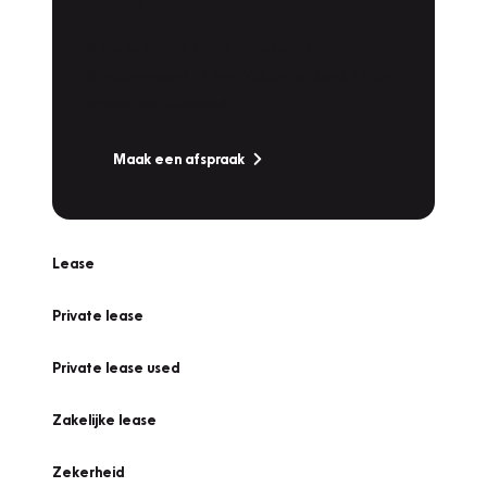
Werkplaatsafspraak
Is uw auto toe aan Onderhoud,
Bandenwissel of een Vakantiecheck? Plan
online een afspraak!
Maak een afspraak
Lease
Private lease
Private lease used
Zakelijke lease
Zekerheid