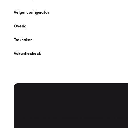
Velgenconfigurator
Overig
Trekhaken
Vakantiecheck
Plan een
Werkplaatsafspraak
Is uw auto toe aan Onderhoud, Bandenwissel of een Va