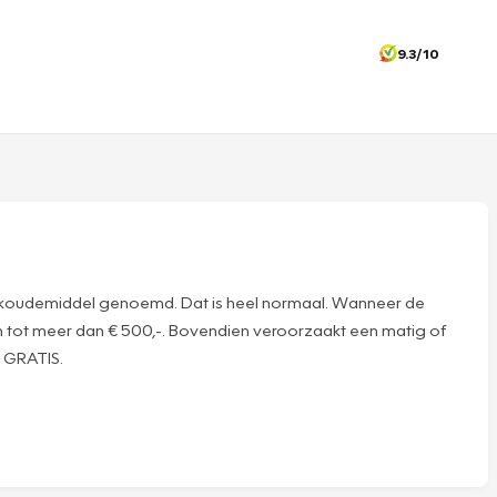
9.3/10
 wel koudemiddel genoemd. Dat is heel normaal. Wanneer de
en tot meer dan € 500,-. Bovendien veroorzaakt een matig of
l GRATIS.