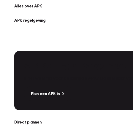
Alles over APK
APK regelgeving
APK Keuring bij Vakgarage!
Is het weer tijd voor de jaarlijkse APK? Ga snel naar V
Plan een APK in
Direct plannen