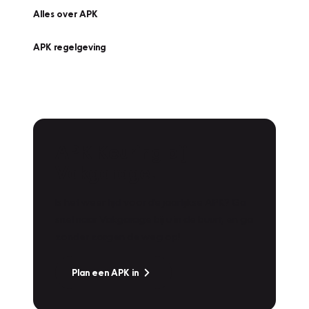
Alles over APK
APK regelgeving
APK Keuring bij
Vakgarage!
Is het weer tijd voor de jaarlijkse APK? Ga
snel naar Vakgarage bij u in de buurt, en ga
zonder zorgen de weg op!
Plan een APK in