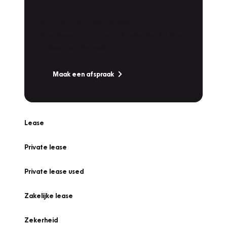
Werkplaatsafspraak
Is uw auto toe aan Onderhoud,
Bandenwissel of een Vakantiecheck? Plan
online een afspraak!
Maak een afspraak
Lease
Private lease
Private lease used
Zakelijke lease
Zekerheid